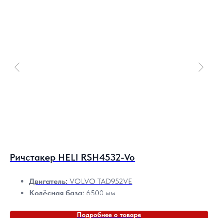
Ричстакер HELI RSH4532-Vo
Р
Двигатель:
VOLVO TAD952VE
Колёсная база:
6500 мм
Макс. скорость:
24/28 км/ч
Подробнее о товаре
Радиус поворота:
8590 мм