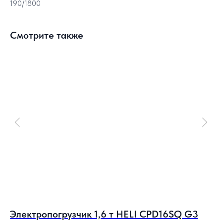
190/1800
Смотрите также
)
Электропогрузчик 1,6 т HELI CPD16SQ G3
Э