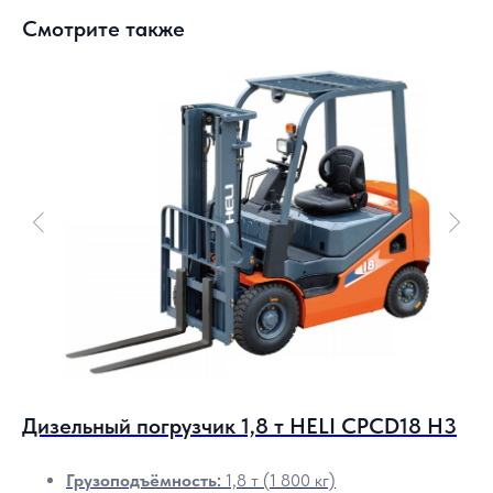
Смотрите также
3
Дизельный погрузчик 1,8 т HELI CPСD18 H3
Д
Грузоподъёмность:
1,8 т (1 800 кг)