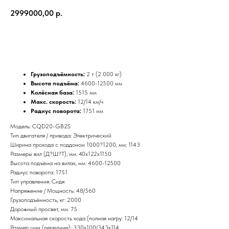
2999000,00
р.
Купить
Грузоподъёмность:
2 т (2 000 кг)
Высота подъёма:
4600-12500 мм
Колёсная база:
1515 мм
Макс. скорость:
12/14 км/ч
Радиус поворота:
1751 мм
Модель: CQD20-GB2S
Тип двигателя / привода: Электрический
Ширина прохода с поддоном 1000?1200, мм: 1143
Размеры вил (Д?Ш?Т), мм: 40x122x1150
Высота подъёма на вилах, мм: 4600-12500
Радиус поворота: 1751
Тип управления: Сидя
Напряжение / Мощность: 48/560
Грузоподъёмность, кг: 2000
Дорожный просвет, мм: 75
Максимальная скорость хода (полная нагру: 12/14
Размер шин (передние): 330x100/343x114