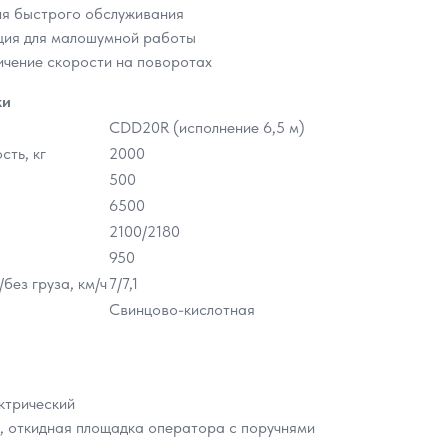
ля быстрого обслуживания
ия для малошумной работы
ичение скорости на поворотах
ки
CDD20R (исполнение 6,5 м)
ть, кг
2000
500
6500
2100/2180
950
без груза, км/ч
7/7,1
Свинцово-кислотная
ектрический
, откидная площадка оператора с поручнями