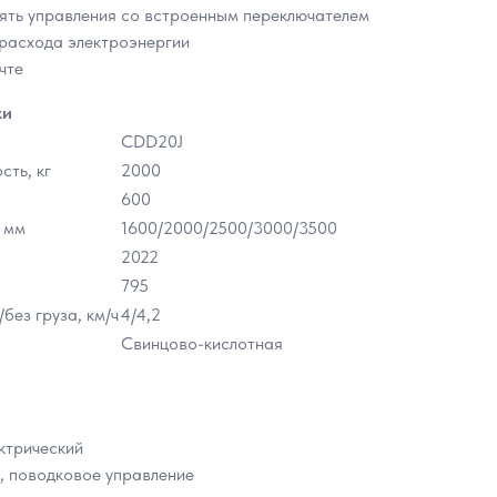
ять управления со встроенным переключателем
расхода электроэнергии
чте
ки
CDD20J
ть, кг
2000
600
 мм
1600/2000/2500/3000/3500
2022
795
без груза, км/ч
4/4,2
Свинцово-кислотная
ектрический
, поводковое управление