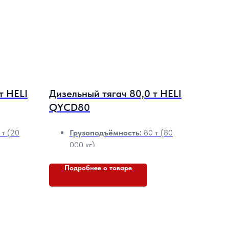
т HELI
Дизельный тягач 80,0 т HELI
QYCD80
т (20
Грузоподъёмность:
80 т (80
000 кг)
Тип привода:
Дизель FAW
Подробнее о товаре
 мм
CA6DF3
Масса:
11610 кг
Радиус поворота:
4710 мм