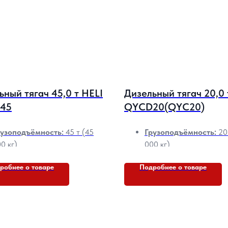
ьный тягач 45,0 т HELI
Дизельный тягач 20,0 
45
QYCD20(QYC20)
рузоподъёмность:
45 т (45
Грузоподъёмность:
20 
0 кг)
000 кг)
п привода:
Дизель
Тип привода:
Дизель
робнее о товаре
Подробнее о товаре
асса:
6750 кг
Радиус поворота:
3250
диус поворота:
4100 мм