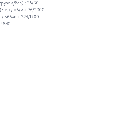
грузом/без),: 26/30
.с.) / об/ми: 76/2300
 / об/мин: 324/1700
 4840