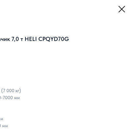
зчик 7,0 т HELI CPQYD70G
 (7 000 кг)
-7000 мм
мм
 мм