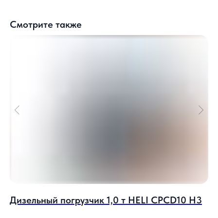
Смотрите также
Дизельный погрузчик 1,0 т HELI CPСD10 H3
Ди